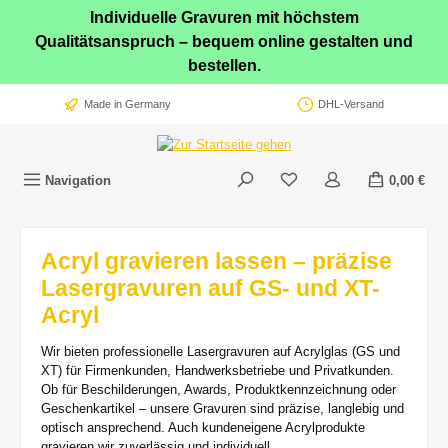
Individuelle Gravuren mit höchstem
Zum Hauptinhalt springen
Qualitätsanspruch – bequem online gestalten und
bestellen.
Made in Germany
DHL-Versand
Navigation
0,00 €
Acryl gravieren lassen – präzise
Lasergravuren auf GS- und XT-
Acryl
Wir bieten professionelle Lasergravuren auf Acrylglas (GS und
XT) für Firmenkunden, Handwerksbetriebe und Privatkunden.
Ob für Beschilderungen, Awards, Produktkennzeichnung oder
Geschenkartikel – unsere Gravuren sind präzise, langlebig und
optisch ansprechend. Auch kundeneigene Acrylprodukte
gravieren wir zuverlässig und individuell.