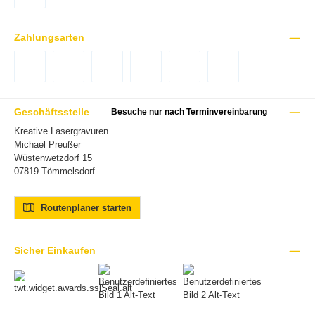
DHL Versand Deutschland
Zahlungsarten
Vorkasse (-2%)
Rechnung (Nur für Gewerbekunden mit USt-IdNr.)
PayPal
Später Bezahlen
Kredit- oder Debitkarte
Google Pay
Geschäftsstelle
Besuche nur nach Terminvereinbarung
Kreative Lasergravuren
Michael Preußer
Wüstenwetzdorf 15
07819 Tömmelsdorf
Routenplaner starten
Sicher Einkaufen