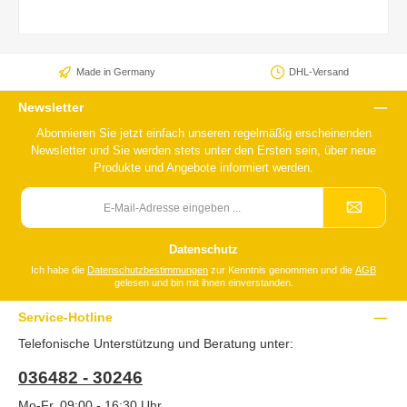
Made in Germany
DHL-Versand
Newsletter
Abonnieren Sie jetzt einfach unseren regelmäßig erscheinenden
Newsletter und Sie werden stets unter den Ersten sein, über neue
Produkte und Angebote informiert werden.
E-
Mail-
Adresse
*
Datenschutz
Ich habe die
Datenschutzbestimmungen
zur Kenntnis genommen und die
AGB
gelesen und bin mit ihnen einverstanden.
Service-Hotline
Telefonische Unterstützung und Beratung unter:
036482 - 30246
Mo-Fr, 09:00 - 16:30 Uhr