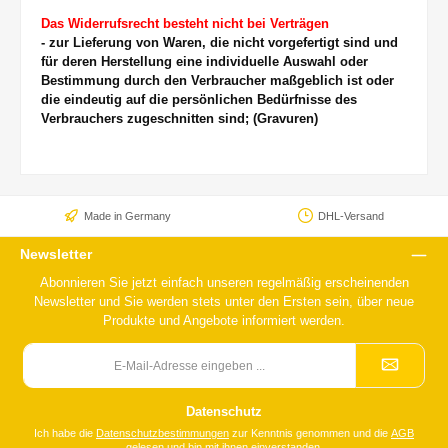
Das Widerrufsrecht besteht nicht bei Verträgen
- zur Lieferung von Waren, die nicht vorgefertigt sind und
für deren Herstellung eine individuelle Auswahl oder
Bestimmung durch den Verbraucher maßgeblich ist oder
die eindeutig auf die persönlichen Bedürfnisse des
Verbrauchers zugeschnitten sind; (Gravuren)
Made in Germany
DHL-Versand
Newsletter
Abonnieren Sie jetzt einfach unseren regelmäßig erscheinenden
Newsletter und Sie werden stets unter den Ersten sein, über neue
Produkte und Angebote informiert werden.
E-
Mail-
Adresse
*
Datenschutz
Ich habe die
Datenschutzbestimmungen
zur Kenntnis genommen und die
AGB
gelesen und bin mit ihnen einverstanden.