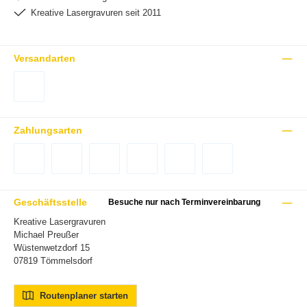
Kreative Lasergravuren seit 2011
Versandarten
DHL Versand Deutschland
Zahlungsarten
Vorkasse (-2%)
Rechnung (Nur für Gewerbekunden mit USt-IdNr.)
PayPal
Später Bezahlen
Kredit- oder Debitkarte
Google Pay
Geschäftsstelle
Besuche nur nach Terminvereinbarung
Kreative Lasergravuren
Michael Preußer
Wüstenwetzdorf 15
07819 Tömmelsdorf
Routenplaner starten