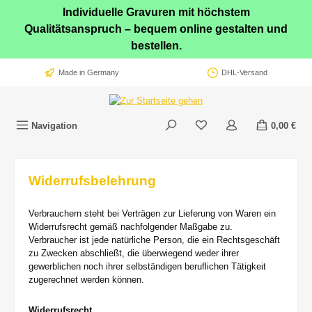
Individuelle Gravuren mit höchstem
Zum Hauptinhalt springen
Qualitätsanspruch – bequem online gestalten und
bestellen.
Made in Germany
DHL-Versand
Navigation
0,00 €
Widerrufsbelehrung
Verbrauchern steht bei Verträgen zur Lieferung von Waren ein
Widerrufsrecht gemäß nachfolgender Maßgabe zu.
Verbraucher ist jede natürliche Person, die ein Rechtsgeschäft
zu Zwecken abschließt, die überwiegend weder ihrer
gewerblichen noch ihrer selbständigen beruflichen Tätigkeit
zugerechnet werden können.
Widerrufsrecht