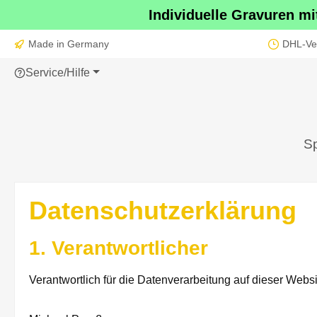
Individuelle Gravuren m
m Hauptinhalt springen
Zur Suche springen
Zur Hauptnavigation springen
Made in Germany
DHL-Ve
Service/Hilfe
Sp
Datenschutzerklärung
1. Verantwortlicher
Verantwortlich für die Datenverarbeitung auf dieser Web