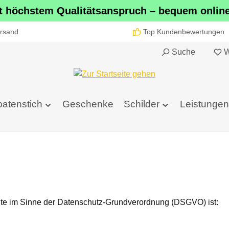
it höchstem Qualitätsanspruch – bequem online 
rsand
Top Kundenbewertungen
Suche
W
atenstich
Geschenke
Schilder
Leistungen
site im Sinne der Datenschutz-Grundverordnung (DSGVO) ist: