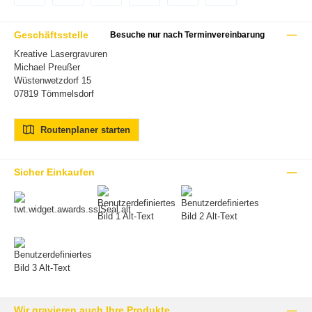
Vorkasse (-2%)
Rechnung (Nur für Gewerbekunden mit USt-IdNr.)
PayPal
Später Bezahlen
Kredit- oder Debitkarte
Google Pay
Geschäftsstelle
Besuche nur nach Terminvereinbarung
Kreative Lasergravuren
Michael Preußer
Wüstenwetzdorf 15
07819 Tömmelsdorf
Routenplaner starten
Sicher Einkaufen
Wir gravieren auch Ihre Produkte