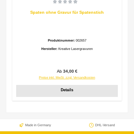
Durchschnittliche Bewertung von 0 von 5 Sternen
Spaten ohne Gravur für Spatenstich
Produktnummer:
002657
Hersteller:
Kreative Lasergravuren
Regulärer Preis:
Ab
34,00 €
Preise inkl. MwSt. zzgl. Versandkosten
Details
Made in Germany
DHL-Versand