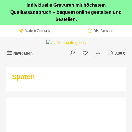
Individuelle Gravuren mit höchstem
Zum Hauptinhalt springen
Qualitätsanspruch – bequem online gestalten und
bestellen.
Made in Germany
DHL-Versand
Navigation
0,00 €
Spaten