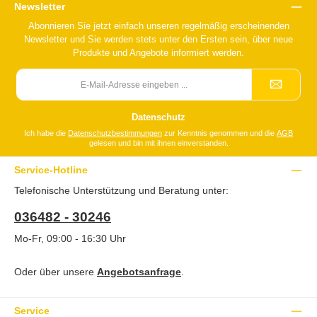
Newsletter
Abonnieren Sie jetzt einfach unseren regelmäßig erscheinenden
Newsletter und Sie werden stets unter den Ersten sein, über neue
Produkte und Angebote informiert werden.
E-
Mail-
Adresse
*
Datenschutz
Ich habe die
Datenschutzbestimmungen
zur Kenntnis genommen und die
AGB
gelesen und bin mit ihnen einverstanden.
Service-Hotline
Telefonische Unterstützung und Beratung unter:
036482 - 30246
Mo-Fr, 09:00 - 16:30 Uhr
Oder über unsere
Angebotsanfrage
.
Service