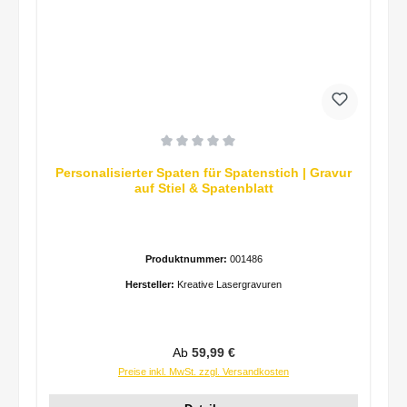
Durchschnittliche Bewertung von 0 von 5 Sternen
Personalisierter Spaten für Spatenstich | Gravur
auf Stiel & Spatenblatt
Produktnummer:
001486
Hersteller:
Kreative Lasergravuren
Regulärer Preis:
Ab
59,99 €
Preise inkl. MwSt. zzgl. Versandkosten