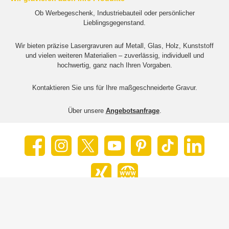
Ob Werbegeschenk, Industriebauteil oder persönlicher
Lieblingsgegenstand.
Wir bieten präzise Lasergravuren auf Metall, Glas, Holz, Kunststoff
und vielen weiteren Materialien – zuverlässig, individuell und
hochwertig, ganz nach Ihren Vorgaben.
Kontaktieren Sie uns für Ihre maßgeschneiderte Gravur.
Über unsere
Angebotsanfrage
.
Facebook
Instagram
X / Twitter
YouTube
Pinterest
TikTok
LinkedIn
Xing
Website
Service
Unternehmen
Alle Preise inkl. gesetzl. Mehrwertsteuer zzgl.
Versandkosten
© 2026 mein-spaten.de / Kreative Lasergravuren Michael Preußer - Alle Rechte vorbehalten. Theme by
ThemeWare®